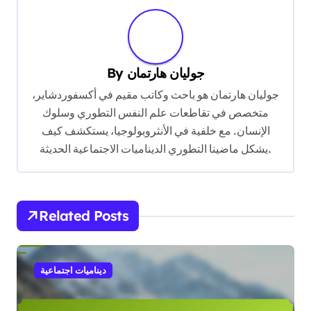
بناءً على الغرائز التطورية، مثل استجابات القتال أو الهروب.
يسمح الوعي بهذه المحفزات بإدارة أفضل للتفاعلات
العاطفية.
تطوير مهارات الاستماع النشط يعزز الاتصال. يشجع هذا
النهج على فهم وجهة نظر الطرف الآخر، مما يقلل من
الدفاعية ويعزز التعاون.
يمكن أن يؤدي ممارسة تبادل وجهات النظر إلى حلول أكثر
فعالية. يتضمن ذلك النظر إلى النزاع من وجهات نظر متعددة،
مما يمكن أن يكشف عن أرضية مشتركة ومصالح مشتركة،
مما يسهل الحل في النهاية.