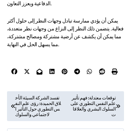
يمكن أن تصعد التوترات. تشمل الأخطاء الرئيسية عدم
الاستماع بنشاط، وفرض افتراضات حول النوايا، واستخدام
لغة اتهامية. تعيق هذه الممارسات الفهم والحل. بالإضافة إلى
ذلك، يمكن أن يؤدي تجاهل المشاعر إلى قضايا غير محلولة.
يعزز الاعتراف بالمشاعر حوارًا بناءً. أخيرًا، يحد الاقتراب من
النزاعات بعقلية الفوز-الخسارة من الحلول المحتملة؛ اسعَ
للتعاون لتحقيق فوائد متبادلة.
كيف يمكن للمرء تحسين مهاراته في حل
النزاعات بناءً على الرؤى النفسية؟
لتحسين مهارات حل النزاعات، يجب على المرء تطبيق
الرؤى من علم النفس التطوري. يمكن أن يعزز فهم
الاتجاهات البشرية الفطرية التواصل والتعاطف أثناء
المنازعات.
يعد التعرف على المحفزات أمرًا حيويًا. غالبًا ما يتفاعل الأفراد