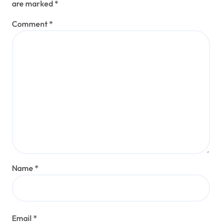
ديناميات اجتماعية في علم النفس التطوري:
الآليات، التأثيرات، والنتائج
Aug 10, 2025
جوليان هارتمان
ديناميات اجتماعية
استراتيجيات اختيار الشريك: رؤى علم
النفس التطوري حول الجاذبية والتوافق