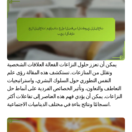
يمكن أن تعزز حلول النزاعات الفعالة العلاقات الشخصية
وتقلل من المنازعات. تستكشف هذه المقالة رؤى علم
النفس التطوري حول السلوك البشري، واستراتيجيات
التعاطف والتعاون، وتأثير الخصائص الفردية على أنماط حل
النزاعات. يمكن أن يؤدي فهم هذه العناصر إلى تفاعلات أكثر
انسجامًا ونتائج بناءة في مختلف الديناميات الاجتماعية.