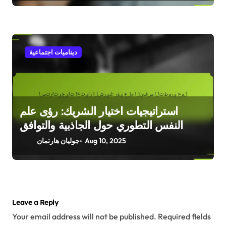
o
n
Related Posts
ديناميات اجتماعية
الإيثار والتعاون: نظريات علم النفس
التطوري حول السلوك الاجتماعي
Aug 10, 2025
جوليان هارتمان
ديناميات اجتماعية