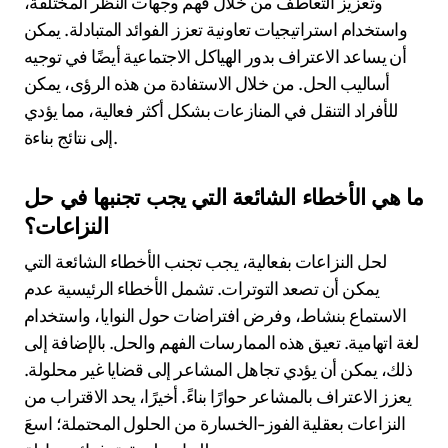
الفردية والديناميات العاطفية. على سبيل المثال، قد تؤدي
الأجواء التعاونية إلى التسوية والإبداع، بينما قد تتطلب
السيناريوهات ذات المخاطر العالية الحزم والوضوح. تعزز
خاصية أنماط التواصل المحددة بالسياق الفهم وتقلل من سوء
الفهم، مما يؤدي إلى حلول أكثر فعالية. نتيجة لذلك، يمكن أن
يؤدي التعرف على هذه العوامل السياقية الفريدة واستغلالها
إلى تحسين نتائج حل النزاعات بشكل كبير.