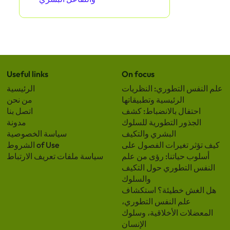
Useful links
On focus
علم النفس التطوري: النظريات
الرئيسية
الرئيسية وتطبيقاتها
من نحن
احتفال بالانضباط: كشف
اتصل بنا
الجذور التطورية للسلوك
مدونة
البشري والتكيف
سياسة الخصوصية
كيف تؤثر تغيرات الفصول على
الشروط of Use
أسلوب حياتنا: رؤى من علم
سياسة ملفات تعريف الارتباط
النفس التطوري حول التكيف
والسلوك
هل الغش خطيئة؟ استكشاف
علم النفس التطوري،
المعضلات الأخلاقية، وسلوك
الإنسان