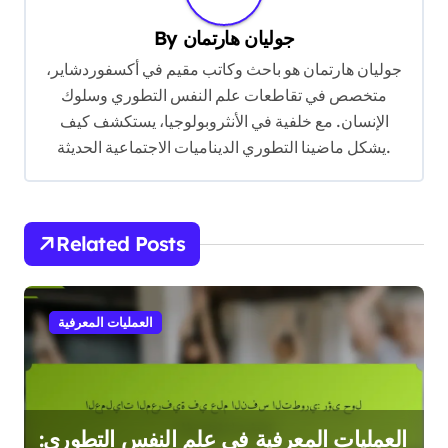
v
جوليان هارتمان
By
i
جوليان هارتمان هو باحث وكاتب مقيم في أكسفوردشاير،
g
متخصص في تقاطعات علم النفس التطوري وسلوك
a
الإنسان. مع خلفية في الأنثروبولوجيا، يستكشف كيف
t
يشكل ماضينا التطوري الديناميات الاجتماعية الحديثة.
i
o
n
Related Posts
العمليات المعرفية
العمليات المعرفية في علم النفس التطوري: